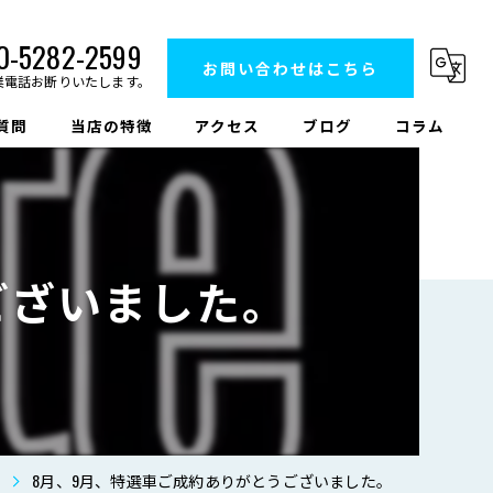
0-5282-2599
お問い合わせはこちら
業電話お断りいたします。
質問
当店の特徴
アクセス
ブログ
コラム
車検
中古車販売
ございました。
修理
鈑金
タイヤ交換
8月、9月、特選車ご成約ありがとうございました。