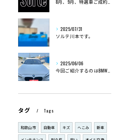
8月、9月、特選車ご成約ありがとうございました。
2025/07/31
ソルテ川本です。
2025/06/06
今回ご紹介するのはBMWエンジン不調点検、部品交換。
タグ
Tags
和歌山市
自動車
キズ
へこみ
新車
メンテナンス
耐久性
安い
オイル交換