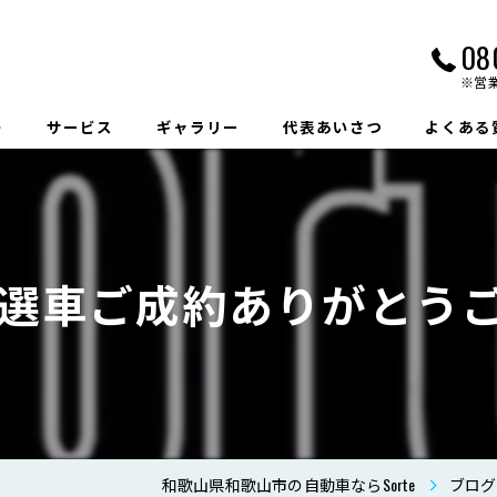
08
※営
ト
サービス
ギャラリー
代表あいさつ
よくある
特選車ご成約ありがとう
和歌山県和歌山市の自動車ならSorte
ブログ