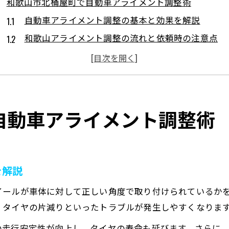
和歌山市北桶屋町で自動車アライメント調整術
自動車アライメント調整の基本と効果を解説
和歌山アライメント調整の流れと依頼時の注意点
ホイールやタイヤ交換時に役立つ自動車整備知識
自動車のアライメントで走行安定性が向上する理由
タイヤローテーションで長持ちカーライフを実現
快適なカーライフはアライメントから始まる
自動車アライメント調整術
自動車の快適さ向上に欠かせないアライメント調整
和歌山で評価の高い自動車アライメントの特徴
タイヤ館和歌山北のオイル交換とカーケア活用法
を解説
ホイールバランス調整が運転の快適性に与える影響
イールが車体に対して正しい角度で取り付けられているか
アルミホイール交換時の自動車アライメント注意点
、タイヤの片減りといったトラブルが発生しやすくなりま
自動車安全を守るアライメントの必要性
の走行安定性が向上し、タイヤの寿命も延びます。さらに