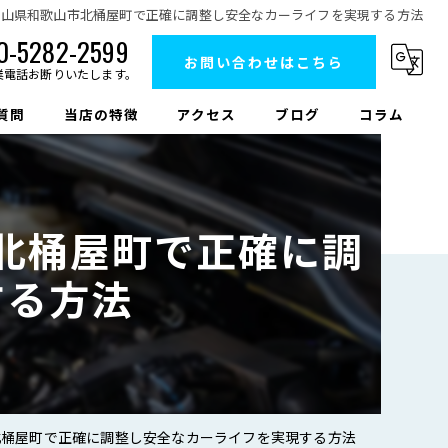
歌山県和歌山市北桶屋町で正確に調整し安全なカーライフを実現する方法
0-5282-2599
お問い合わせはこちら
業電話お断りいたします。
質問
当店の特徴
アクセス
ブログ
コラム
車検
中古車販売
北桶屋町で正確に調
修理
する方法
鈑金
タイヤ交換
北桶屋町で正確に調整し安全なカーライフを実現する方法