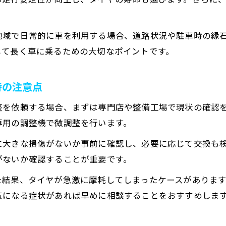
自動車の安全維持に役立つアライメント調整の重要
和歌山市で増えるホイール交換と安全対策の関係性
地域で日常的に車を利用する場合、道路状況や駐車時の縁
アライメントと中古タイヤの組み合わせで安全性強
して長く車に乗るための大切なポイントです。
自動車の事故予防に効果的な調整タイミングを知る
タイヤガーデン和歌山のレビューから学ぶ注意点
時の注意点
タイヤ寿命を延ばす調整ポイント徹底解説
整を依頼する場合、まずは専門店や整備工場で現状の確認
自動車のタイヤ寿命を伸ばすアライメント調整法
専用の調整機で微調整を行います。
和歌山市で人気のタイヤローテーション実践術
に大きな損傷がないか事前に確認し、必要に応じて交換も
タイヤ館和歌山北のプロがおすすめするメンテ方法
がないか確認することが重要です。
ホイール交換とタイヤ寿命延長のベストタイミング
た結果、タイヤが急激に摩耗してしまったケースがありま
中古タイヤを活かす自動車メンテナンステクニック
気になる症状があれば早めに相談することをおすすめしま
ハンドルの違和感解消に効果的な方法とは
自動車ハンドルの違和感をアライメントで改善