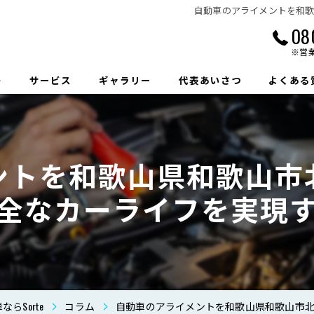
自動車のアライメントを和
08
※営
ト
サービス
ギャラリー
代表あいさつ
よくある
ントを和歌山県和歌山市
全なカーライフを実現
らSorte
コラム
自動車のアライメントを和歌山県和歌山市