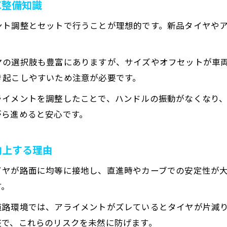
車整備知識
ホイールバランス調整が操縦性に与える作用とは
ント調整とセットで行うことが理想的です。新品タイヤや
和歌山市で評判の自動車アライメント調整事例
タイヤ交換時のハンドルぶれ解消ポイント紹介
ヤの選択肢も豊富にありますが、サイズやオフセットが車
中古タイヤ利用時に見逃せない注意点まとめ
き起こしやすいため注意が必要です。
和歌山の自動車メンテで知っておきたい知識
和歌山で自動車アライメントを依頼する際の流れ
ライメントを調整したことで、ハンドルの振動がなくなり
がら進めると安心です。
タイヤ館和歌山北のオイル交換サービス紹介
ホイール選びとアライメントの相乗効果を解説
向上する理由
自動車メンテで差がつくタイヤローテーション術
中古タイヤ選択時のチェックポイントまとめ
イヤが路面に均等に接地し、直進時やカーブでの安定性が
す。
道路環境では、アライメントがズレているとタイヤが片減
整で、これらのリスクを未然に防げます。