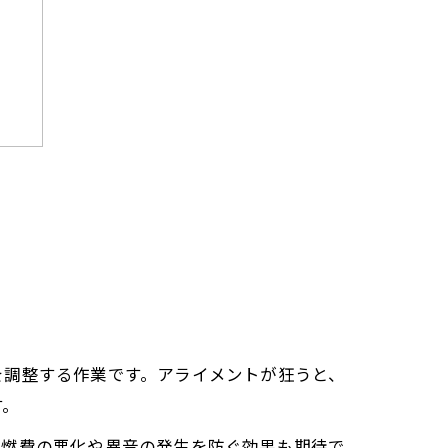
を調整する作業です。アライメントが狂うと、
す。
、燃費の悪化や異音の発生を防ぐ効果も期待で